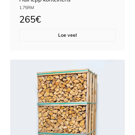
1.75RM
265
€
Loe veel