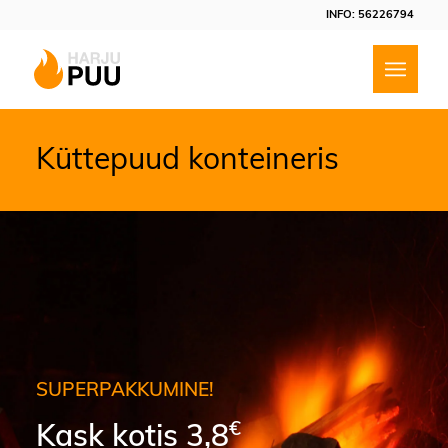
INFO: 56226794
Küttepuud konteineris
Soodus
AKKUMINE!
Kuiv kase 
€
kotis 3,8
€