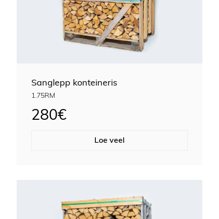
Sanglepp konteineris
1.75RM
280
€
Loe veel