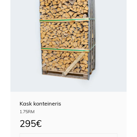
Kask konteineris
1.75RM
295
€