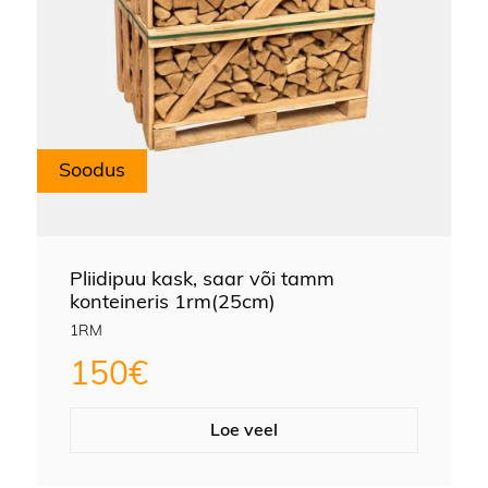
Soodus
Pliidipuu kask, saar või tamm
konteineris 1rm(25cm)
1RM
150
€
Loe veel