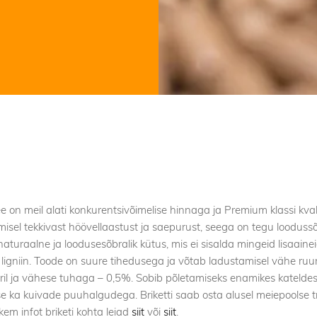
ee on meil alati konkurentsivõimelise hinnaga ja Premium klassi kva
isel tekkivast höövellaastust ja saepurust, seega on tegu loodussõ
naturaalne ja loodusesõbralik kütus, mis ei sisalda mingeid lisaainei
e ligniin. Toode on suure tihedusega ja võtab ladustamisel vähe ruum
l ja vähese tuhaga – 0,5%. Sobib põletamiseks enamikes kateldes, 
kse ka kuivade puuhalgudega. Briketti saab osta alusel meiepoolse 
kem infot briketi kohta leiad
siit
või
siit
.