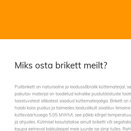
Miks osta brikett meilt?
Puitbrikett on naturaalne ja loodussõbralik küttematerjal, s
pakutav materjal on toodetud kohalike puidutööstuste tootm
taastuvatest allikatest saadud küttematerjaliga. Brikett on 
hoiab koos puidus ja taimedes looduslikult sisalduv liimain
kütteväärtusega 5,05 MWh/t, see põleb kõrgel temperatuuri
ja ahjudes. Kütmisel kasutatakse ainult briketti või segata
kaupa eelneval kokkuleppel meie juurde ise järgi tulles. Roh