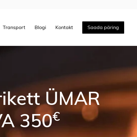
Transport
Blogi
Kontakt
Saada päring
rikett Tume
€
ium 340