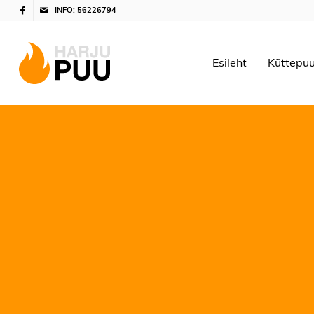
INFO: 56226794
Esileht
Küttepu
Brikett
Puitbrik
HAAVA 3