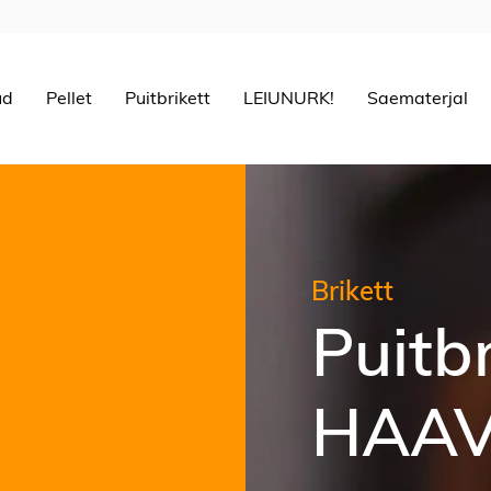
ud
Pellet
Puitbrikett
LEIUNURK!
Saematerjal
Brikett
ett ÜMAR
Puitb
€
50
Prem