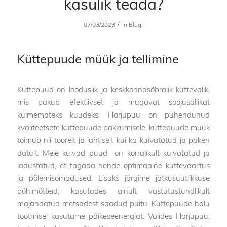
kasulik teada?
/
07/03/2023
in
Blogi
Küttepuude müük ja tellimine
Küttepuud on looduslik ja keskkonnasõbralik küttevalik,
mis pakub efektiivset ja mugavat soojusallikat
külmemateks kuudeks. Harjupuu on pühendunud
kvaliteetsete küttepuude pakkumisele, küttepuude müük
toimub nii toorelt ja lahtiselt kui ka kuivatatud ja paken
datult. Meie kuivad puud on korralikult kuivatatud ja
ladustatud, et tagada nende optimaalne kütteväärtus
ja põlemisomadused. Lisaks järgime jätkusuutlikkuse
põhimõtteid, kasutades ainult vastutustundlikult
majandatud metsadest saadud puitu. Küttepuude halu
tootmisel kasutame päikeseenergiat. Valides Harjupuu,