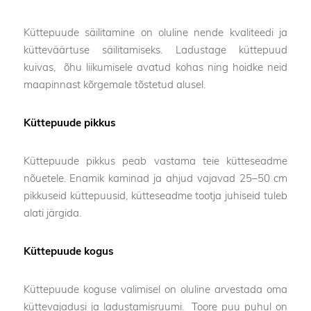
Küttepuude säilitamine on oluline nende kvaliteedi ja
kütteväärtuse säilitamiseks. Ladustage küttepuud
kuivas, õhu liikumisele avatud kohas ning hoidke neid
maapinnast kõrgemale tõstetud alusel.
Küttepuude pikkus
Küttepuude pikkus peab vastama teie kütteseadme
nõuetele. Enamik kaminad ja ahjud vajavad 25–50 cm
pikkuseid küttepuusid, kütteseadme tootja juhiseid tuleb
alati järgida.
Küttepuude kogus
Küttepuude koguse valimisel on oluline arvestada oma
küttevajadusi ja ladustamisruumi. Toore puu puhul on