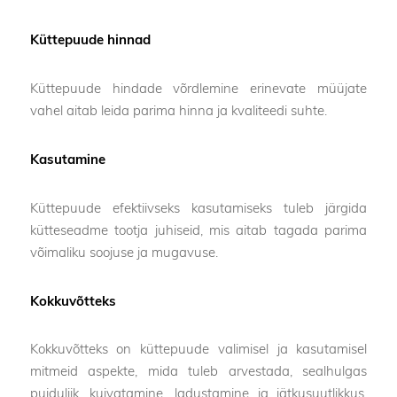
Küttepuude hinnad
Küttepuude hindade võrdlemine erinevate müüjate
vahel aitab leida parima hinna ja kvaliteedi suhte.
Kasutamine
Küttepuude efektiivseks kasutamiseks tuleb järgida
kütteseadme tootja juhiseid, mis aitab tagada parima
võimaliku soojuse ja mugavuse.
Kokkuvõtteks
Kokkuvõtteks on küttepuude valimisel ja kasutamisel
mitmeid aspekte, mida tuleb arvestada, sealhulgas
puiduliik, kuivatamine, ladustamine ja jätkusuutlikkus.