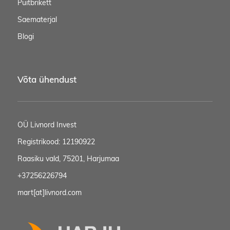
Puitbrikett
Saematerjal
Blogi
Võta ühendust
OÜ Livnord Invest
Registrikood: 12190922
Raasiku vald, 75201, Harjumaa
+37256226794
mart[at]livnord.com