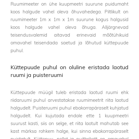
Ruumimeeter on ühe kuupmeetri suurune puidumaht
koos halgude vahel oleva õhuvahedega. Piltlikult on
ruumimeeter 1m x 1m x 1m suurune kogus halgusid
koos halgude vahel oleva õhuga. Alljärgnevad
teisendusvalemid aitavad erinevaid mõõtühikuid
omavahel teisendada saetud ja lõhutud küttepuude
puhul.
Küttepuude puhul on oluline eristada laotud
ruumi ja puisteruumi
Küttepuude müügil tuleb eristada laotud ruumi ehk
riidaruumi puhul arvestatakse ruumimeetrit riita laotud
halgudelt. Puisteruumi puhul ebakorrapäraselt kuhjatud
halgudelt. Kui kujutada endale ette 1 kuupmeetri
suurust kasti, siis on selge, et riita laotult mahutab see
kast märksa rohkem halge, kui sinna ebakorrapäraselt