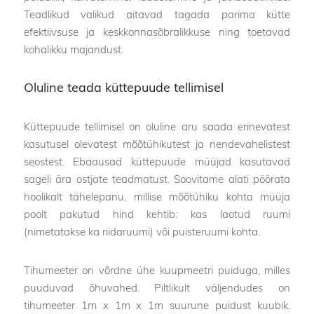
Teadlikud valikud aitavad tagada parima kütte
efektiivsuse ja keskkonnasõbralikkuse ning toetavad
kohalikku majandust.
Oluline teada küttepuude tellimisel
Küttepuude tellimisel on oluline aru saada erinevatest
kasutusel olevatest mõõtühikutest ja nendevahelistest
seostest. Ebaausad küttepuude müüjad kasutavad
sageli ära ostjate teadmatust. Soovitame alati pöörata
hoolikalt tähelepanu, millise mõõtühiku kohta müüja
poolt pakutud hind kehtib: kas laotud ruumi
(nimetatakse ka riidaruumi) või puisteruumi kohta.
Tihumeeter on võrdne ühe kuupmeetri puiduga, milles
puuduvad õhuvahed. Piltlikult väljendudes on
tihumeeter 1m x 1m x 1m suurune puidust kuubik.