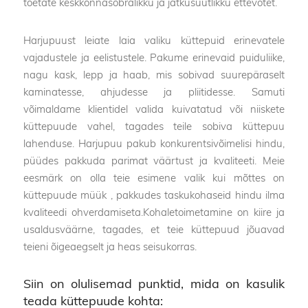
toetate keskkonnasõbralikku ja jätkusuutlikku ettevõtet.
Harjupuust leiate laia valiku küttepuid erinevatele
vajadustele ja eelistustele. Pakume erinevaid puiduliike,
nagu kask, lepp ja haab, mis sobivad suurepäraselt
kaminatesse, ahjudesse ja pliitidesse. Samuti
võimaldame klientidel valida kuivatatud või niiskete
küttepuude vahel, tagades teile sobiva küttepuu
lahenduse. Harjupuu pakub konkurentsivõimelisi hindu,
püüdes pakkuda parimat väärtust ja kvaliteeti. Meie
eesmärk on olla teie esimene valik kui mõttes on
küttepuude müük , pakkudes taskukohaseid hindu ilma
kvaliteedi ohverdamiseta.Kohaletoimetamine on kiire ja
usaldusväärne, tagades, et teie küttepuud jõuavad
teieni õigeaegselt ja heas seisukorras.
Siin on olulisemad punktid, mida on kasulik
teada küttepuude kohta: