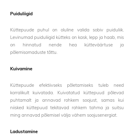
Puiduliigid
Küttepuude puhul on oluline valida sobiv puiduliik.
Levinumad puiduliigid kütteks on kask, lepp ja haab, mis
on hinnatud nende hea kütteväärtuse ja
põlemisomaduste tõttu.
Kuivamine
Küttepuude efektiivseks põletamiseks tuleb need
korralikult kuivatada. Kuivatatud küttepuud põlevad
puhtamalt ja annavad rohkem soojust, samas kui
niisked küttepuud tekitavad rohkem tahma ja suitsu
ming annavad põlemisel välja vähem soojusenergiat.
Ladustamine