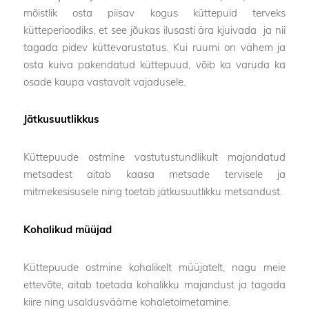
mõistlik osta piisav kogus küttepuid terveks
kütteperioodiks, et see jõukas ilusasti ära kjuivada ja nii
tagada pidev küttevarustatus. Kui ruumi on vähem ja
osta kuiva pakendatud küttepuud, võib ka varuda ka
osade kaupa vastavalt vajadusele.
Jätkusuutlikkus
Küttepuude ostmine vastutustundlikult majandatud
metsadest aitab kaasa metsade tervisele ja
mitmekesisusele ning toetab jätkusuutlikku metsandust.
Kohalikud müüjad
Küttepuude ostmine kohalikelt müüjatelt, nagu meie
ettevõte, aitab toetada kohalikku majandust ja tagada
kiire ning usaldusväärne kohaletoimetamine.