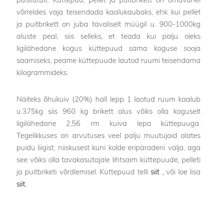
puistatult. Küttepuu, pellet ja puitbrikett on omavahel
võrreldes vaja teisendada kaalukaubaks, ehk kui pellet
ja puitbrikett on juba tavaliselt müügil u. 900-1000kg
aluste peal, siis selleks, et teada kui palju oleks
ligilähedane kogus küttepuud sama koguse sooja
saamiseks, peame küttepuude lautod ruumi teisendama
kilogrammideks.
Näiteks õhukuiv (20%) hall lepp 1 laotud ruum kaalub
u.375kg siis 960 kg brikett alus võiks olla koguselt
ligilähedane 2,56 rm kuiva lepa küttepuuga.
Tegelikkuses on arvutuses veel palju muutujaid alates
puidu liigist, niiskusest kuni kolde eripäradeni välja, aga
see võiks olla tavakasutajale lihtsaim küttepuude, pelleti
ja puitbriketi võrdlemisel. Küttepuud telli
siit ,
või loe lisa
siit.