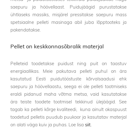
saepuru ja höövellaast. Puidujäägid purustatakse
ühtlaseks massiks, misjärel pressitakse saepuru mass
spetsiaalne pelleti masinaga abil juba lõpptooteks ja
pakendatakse.
Pellet on keskkonnasõbralik materjal
Pelleteid toodetakse puidust ning puit on taastuv
energiaallikas. Meie pakutava pelleti puhul on ära
kasutatud Eesti puidutööstuste kõrvalsaadusi ehk
saepuru ja höövellaastu, seega ei ole pelleti tootmiseks
eraldi pidanud maha võtma metsa, vaid kasutatakse
ära teiste toodete tootmisel tekkinud ülejäägid. See
tagab ka pelleti kõrge kvaliteedi, kuna ainult okaspuust
toodetud pelletis puudub puukoor ja kasutatav materjal
on alati väga kuiv ja puhas. Loe lisa
siit.