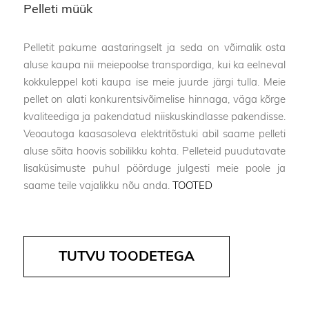
Pelleti müük
Pelletit pakume aastaringselt ja seda on võimalik osta
aluse kaupa nii meiepoolse transpordiga, kui ka eelneval
kokkuleppel koti kaupa ise meie juurde järgi tulla. Meie
pellet on alati konkurentsivõimelise hinnaga, väga kõrge
kvaliteediga ja pakendatud niiskuskindlasse pakendisse.
Veoautoga kaasasoleva elektritõstuki abil saame pelleti
aluse sõita hoovis sobilikku kohta. Pelleteid puudutavate
lisaküsimuste puhul pöörduge julgesti meie poole ja
saame teile vajalikku nõu anda.
TOOTED
TUTVU TOODETEGA