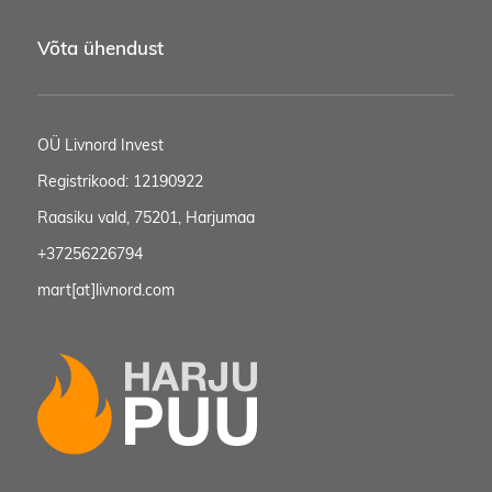
Võta ühendust
OÜ Livnord Invest
Registrikood: 12190922
Raasiku vald, 75201, Harjumaa
+37256226794
mart[at]livnord.com