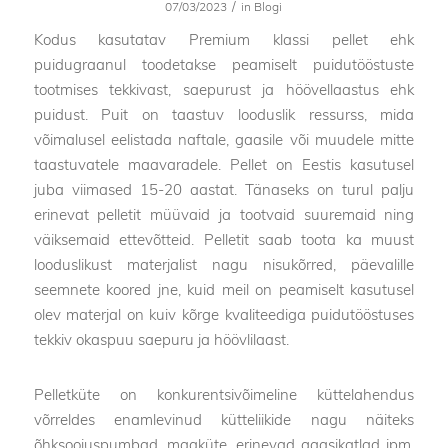
/
07/03/2023
in
Blogi
Kodus kasutatav Premium klassi pellet ehk
puidugraanul toodetakse peamiselt puidutööstuste
tootmises tekkivast, saepurust ja höövellaastus ehk
puidust. Puit on taastuv looduslik ressurss, mida
võimalusel eelistada naftale, gaasile või muudele mitte
taastuvatele maavaradele. Pellet on Eestis kasutusel
juba viimased 15-20 aastat. Tänaseks on turul palju
erinevat pelletit müüvaid ja tootvaid suuremaid ning
väiksemaid ettevõtteid. Pelletit saab toota ka muust
looduslikust materjalist nagu nisukõrred, päevalille
seemnete koored jne, kuid meil on peamiselt kasutusel
olev materjal on kuiv kõrge kvaliteediga puidutööstuses
tekkiv okaspuu saepuru ja höövlilaast.
Pelletküte on konkurentsivõimeline küttelahendus
võrreldes enamlevinud kütteliikide nagu näiteks
õhksoojuspumbad, maaküte, erinevad gaasikatlad jpm.