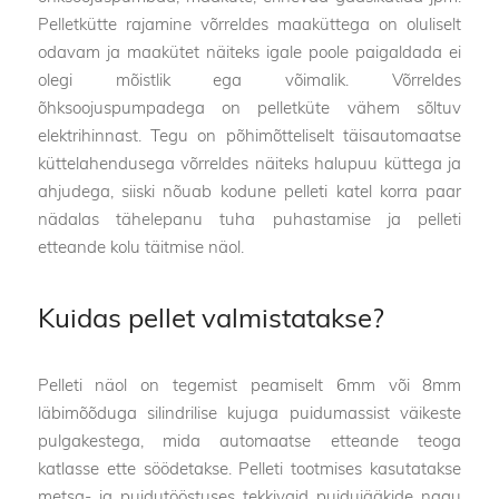
Pelletkütte rajamine võrreldes maaküttega on oluliselt
odavam ja maakütet näiteks igale poole paigaldada ei
olegi mõistlik ega võimalik. Võrreldes
õhksoojuspumpadega on pelletküte vähem sõltuv
elektrihinnast. Tegu on põhimõtteliselt täisautomaatse
küttelahendusega võrreldes näiteks halupuu küttega ja
ahjudega, siiski nõuab kodune pelleti katel korra paar
nädalas tähelepanu tuha puhastamise ja pelleti
etteande kolu täitmise näol.
Kuidas pellet valmistatakse?
Pelleti näol on tegemist peamiselt 6mm või 8mm
läbimõõduga silindrilise kujuga puidumassist väikeste
pulgakestega, mida automaatse etteande teoga
katlasse ette söödetakse. Pelleti tootmises kasutatakse
metsa- ja puidutööstuses tekkivaid puidujääkide nagu